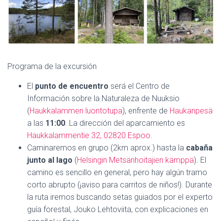
Programa de la excursión
El
punto de encuentro
será el Centro de
Información sobre la Naturaleza de Nuuksio
(
Haukkalammen luontotupa
), enfrente de
Haukanpesä
a las
11:00
. La dirección del aparcamiento es
Haukkalammentie 32, 02820 Espoo
.
Caminaremos en grupo (2km aprox.) hasta la
cabaña
junto al lago
(
Helsingin Metsänhoitajien kämppä
). El
camino es sencillo en general, pero hay algún tramo
corto abrupto (¡aviso para carritos de niños!). Durante
la ruta iremos buscando setas guiados por el experto
guía forestal, Jouko Lehtoviita, con explicaciones en