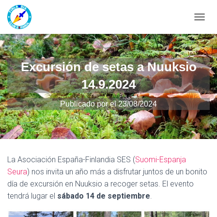
CAMBI
Excursión de setas a Nuuksio
14.9.2024
Publicado por
el
23/08/2024
La Asociación España-Finlandia SES (
Suomi-Espanja
Seura
) nos invita un año más a disfrutar juntos de un bonito
día de excursión en Nuuksio a recoger setas. El evento
tendrá lugar el
sábado 14 de septiembre
.