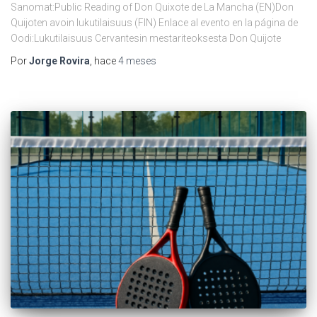
Sanomat:Public Reading of Don Quixote de La Mancha (EN)Don
Quijoten avoin lukutilaisuus (FIN) Enlace al evento en la página de
Oodi:Lukutilaisuus Cervantesin mestariteoksesta Don Quijote
Por
Jorge Rovira
, hace
4 meses