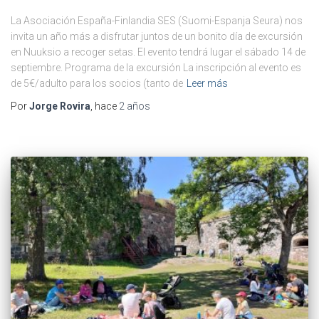
La Asociación España-Finlandia SES (Suomi-Espanja Seura) nos
invita un año más a disfrutar juntos de un bonito día de excursión
en Nuuksio a recoger setas. El evento tendrá lugar el sábado 14 de
septiembre. Programa de la excursión La inscripción al evento es
de 5€/adulto para los socios (tanto de
Leer más
Por
Jorge Rovira
, hace
2 años