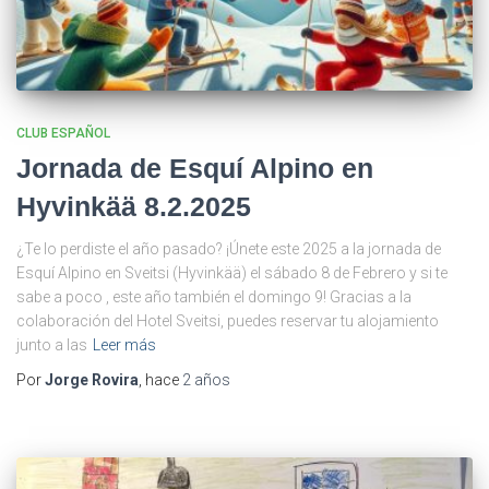
CLUB ESPAÑOL
Jornada de Esquí Alpino en
Hyvinkää 8.2.2025
¿Te lo perdiste el año pasado? ¡Únete este 2025 a la jornada de
Esquí Alpino en Sveitsi (Hyvinkää) el sábado 8 de Febrero y si te
sabe a poco , este año también el domingo 9! Gracias a la
colaboración del Hotel Sveitsi, puedes reservar tu alojamiento
junto a las
Leer más
Por
Jorge Rovira
, hace
2 años