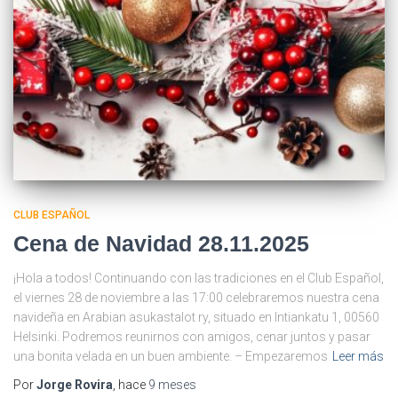
CLUB ESPAÑOL
Cena de Navidad 28.11.2025
¡Hola a todos! Continuando con las tradiciones en el Club Español,
el viernes 28 de noviembre a las 17:00 celebraremos nuestra cena
navideña en Arabian asukastalot ry, situado en Intiankatu 1, 00560
Helsinki. Podremos reunirnos con amigos, cenar juntos y pasar
una bonita velada en un buen ambiente. – Empezaremos
Leer más
Por
Jorge Rovira
, hace
9 meses