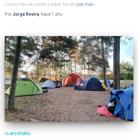
cosas más de comer y beber. No se
Leer más
Por
Jorge Rovira
, hace
1 año
CLUB ESPAÑOL