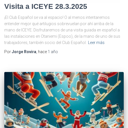
Visita a ICEYE 28.3.2025
¡El Club Español se va al espacio! O al menos intentaremos
entender mejor qué artilugios sobrevuelan por ahí arriba de la
mano de ICEYE. Disfrutaremos de una visita guiada en español a
las instalaciones en Otaniemi (Espoo), de la mano de uno de sus
trabajadores, también socio del Club Español.
Leer más
Por
Jorge Rovira
, hace
1 año