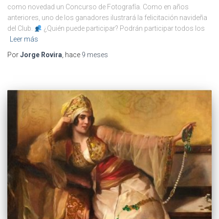
como novedad un Concurso de Fotografía. Como en años
anteriores, uno de los ganadores ilustrará la felicitación navideña
del Club.
¿Quién puede participar? Podrán participar todos los
Leer más
Por
Jorge Rovira
, hace
9 meses