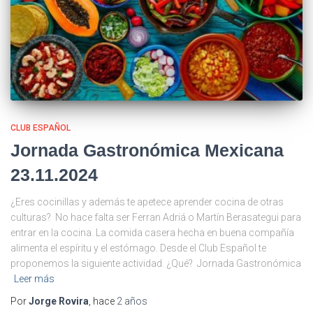
CLUB ESPAÑOL
Jornada Gastronómica Mexicana
23.11.2024
¿Eres cocinillas y además te apetece aprender cocina de otras
culturas? No hace falta ser Ferran Adriá o Martín Berasategui para
entrar en la cocina. La comida casera hecha en buena compañía
alimenta el espíritu y el estómago. Desde el Club Español te
proponemos la siguiente actividad. ¿Qué? Jornada Gastronómica
Leer más
Por
Jorge Rovira
, hace
2 años