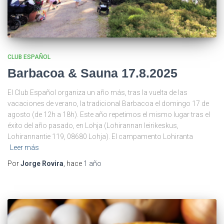
CLUB ESPAÑOL
Barbacoa & Sauna 17.8.2025
El Club Español organiza un año más, tras la vuelta de las
vacaciones de verano, la tradicional Barbacoa el domingo 17 de
agosto (de 12h a 18h). Este año repetimos el mismo lugar tras el
éxito del año pasado, en Lohja (Lohirannan leirikeskus,
Lohirannantie 119, 08680 Lohja). El campamento Lohiranta
Leer más
Por
Jorge Rovira
, hace
1 año