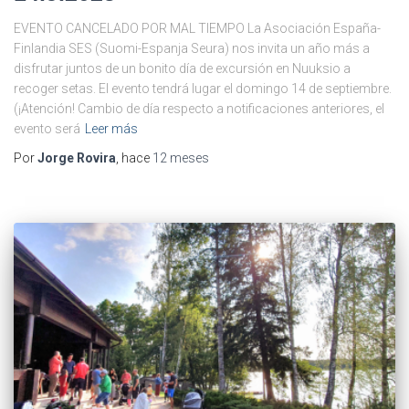
EVENTO CANCELADO POR MAL TIEMPO La Asociación España-
Finlandia SES (Suomi-Espanja Seura) nos invita un año más a
disfrutar juntos de un bonito día de excursión en Nuuksio a
recoger setas. El evento tendrá lugar el domingo 14 de septiembre.
(¡Atención! Cambio de día respecto a notificaciones anteriores, el
evento será
Leer más
Por
Jorge Rovira
, hace
12 meses