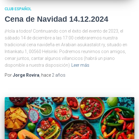
CLUB ESPAÑOL
Cena de Navidad 14.12.2024
¡Hola a todos! Continuando con el éxito del evento de 2023, el
sábado 14 de diciembre a las 17:00 celebraremos nuestra
tradicional cena navideña en Arabian asukastalot ry, situado en
Intiankatu 1, 00560 Helsinki. Podremos reunirnos con amigos,
cenar juntos, cantar algunos villancicos (habrá un piano
disponible a nuestra disposición)
Leer más
Por
Jorge Rovira
, hace
2 años