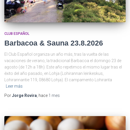
CLUB ESPAÑOL
Barbacoa & Sauna 23.8.2026
El Club Español organiza un año más, tras la vuelta de las
vacaciones de verano, la tradicional Barbacoa el domingo 23 de
agosto (de 12h a 18h). Este año repetimos el mismo lugar tras el
éxito del año pasado, en Lohja (Lohirannan leirikeskus,
Lohirannantie 119, 08680 Lohja). El campamento Lohiranta
Leer más
Por
Jorge Rovira
, hace
1 mes