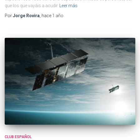
que los que vayáis a acudir
Leer más
Por
Jorge Rovira
, hace
1 año
CLUB ESPAÑOL