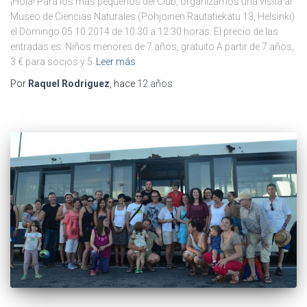
¡Hola! Para los más pequeños del Club, organizamos una visita al
Museo de Ciencias Naturales (Pohjoinen Rautatiekatu 13, Helsinki)
el Domingo 05.10.2014 de 10:30 a 12:30 horas. El precio de las
entradas es: Niños menores de 7 años, gratuito A partir de 7 años,
3 € para socios y 5
Leer más
Por
Raquel Rodriguez
, hace
12 años