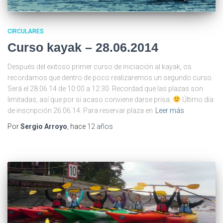
CIRCULARES
Curso kayak – 28.06.2014
Después del exitoso primer curso de iniciación al kayak, os
recordamos que dentro de poco realizaremos un segundo curso.
Será el 28.06.14 de 10:00 a 12:30. Recordad que las plazas son
limitadas, así que por si acaso conviene darse prisa.
Último día
de inscripción 26.06.14. Para reservar plaza en
Leer más
Por
Sergio Arroyo
, hace
12 años