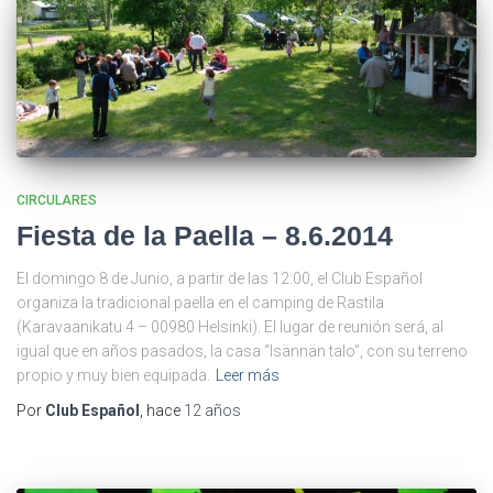
CIRCULARES
Fiesta de la Paella – 8.6.2014
El domingo 8 de Junio, a partir de las 12:00, el Club Español
organiza la tradicional paella en el camping de Rastila
(Karavaanikatu 4 – 00980 Helsinki). El lugar de reunión será, al
igual que en años pasados, la casa “Isännän talo”, con su terreno
propio y muy bien equipada.
Leer más
Por
Club Español
, hace
12 años