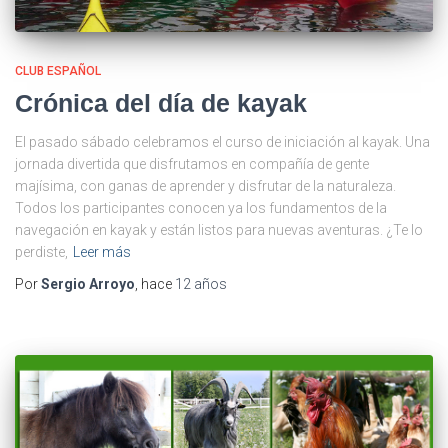
CLUB ESPAÑOL
Crónica del día de kayak
El pasado sábado celebramos el curso de iniciación al kayak. Una
jornada divertida que disfrutamos en compañía de gente
majísima, con ganas de aprender y disfrutar de la naturaleza.
Todos los participantes conocen ya los fundamentos de la
navegación en kayak y están listos para nuevas aventuras. ¿Te lo
perdiste,
Leer más
Por
Sergio Arroyo
, hace
12 años