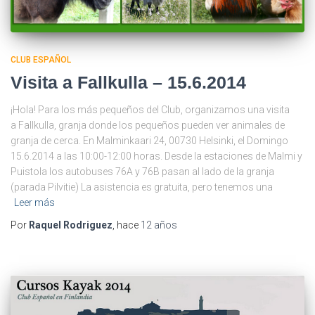
CLUB ESPAÑOL
Visita a Fallkulla – 15.6.2014
¡Hola! Para los más pequeños del Club, organizamos una visita
a Fallkulla, granja donde los pequeños pueden ver animales de
granja de cerca. En Malminkaari 24, 00730 Helsinki, el Domingo
15.6.2014 a las 10:00-12:00 horas. Desde la estaciones de Malmi y
Puistola los autobuses 76A y 76B pasan al lado de la granja
(parada Pilvitie) La asistencia es gratuita, pero tenemos una
Leer más
Por
Raquel Rodriguez
, hace
12 años