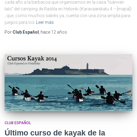
cada año a la barbacoa que organizamos en la casa “Isännän
talo” del camping de Rastila en Helsinki (Karavaanikatu 4 – [mapa])
, que, como muchos sabéis ya, cuenta con una zona amplia para
juegos para los
Leer más
Por
Club Español
, hace
12 años
CLUB ESPAÑOL
Último curso de kayak de la