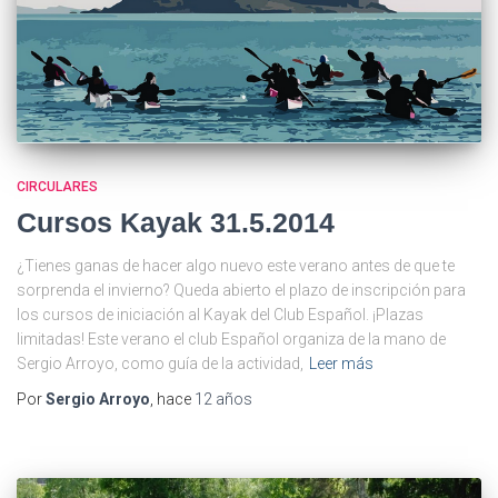
CIRCULARES
Cursos Kayak 31.5.2014
¿Tienes ganas de hacer algo nuevo este verano antes de que te
sorprenda el invierno? Queda abierto el plazo de inscripción para
los cursos de iniciación al Kayak del Club Español. ¡Plazas
limitadas! Este verano el club Español organiza de la mano de
Sergio Arroyo, como guía de la actividad,
Leer más
Por
Sergio Arroyo
, hace
12 años