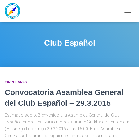
CAMBI
Club Español
CIRCULARES
Convocatoria Asamblea General
del Club Español – 29.3.2015
Estimado socio: Bienvenido a la Asamblea General del Club
Español, que se realizará en el restaurante Gurkha de Herttoniemi
(Helsinki) el domingo 29.3.2015 a las 16:00. En la Asamblea
General se tratarán los siguientes temas: se presentarán a