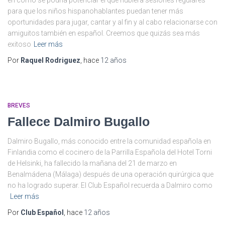
en cómo se podría potenciar el que hubiera sesiones regulares
para que los niños hispanohablantes puedan tener más
oportunidades para jugar, cantar y al fin y al cabo relacionarse con
amiguitos también en español. Creemos que quizás sea más
exitoso
Leer más
Por
Raquel Rodriguez
, hace
12 años
BREVES
Fallece Dalmiro Bugallo
Dalmiro Bugallo, más conocido entre la comunidad española en
Finlandia como el cocinero de la Parrilla Española del Hotel Torni
de Helsinki, ha fallecido la mañana del 21 de marzo en
Benalmádena (Málaga) después de una operación quirúrgica que
no ha logrado superar. El Club Español recuerda a Dalmiro como
Leer más
Por
Club Español
, hace
12 años