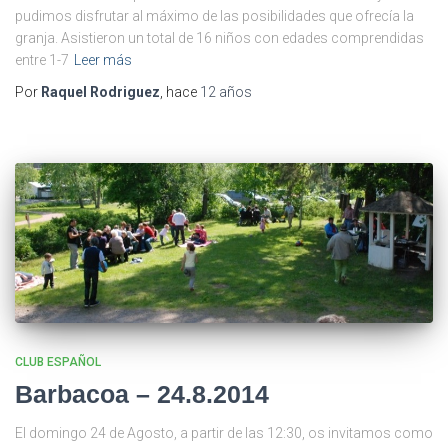
pudimos disfrutar al máximo de las posibilidades que ofrecía la
granja. Asistieron un total de 16 niños con edades comprendidas
entre 1-7
Leer más
Por
Raquel Rodriguez
, hace
12 años
CLUB ESPAÑOL
Barbacoa – 24.8.2014
El domingo 24 de Agosto, a partir de las 12:30, os invitamos como