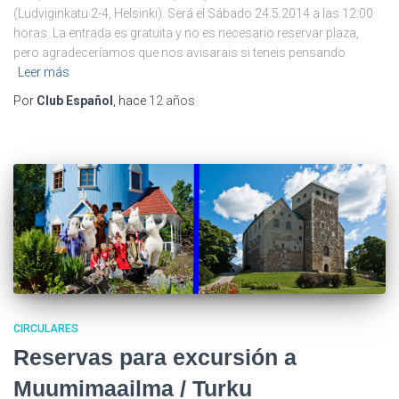
(Ludviginkatu 2-4, Helsinki). Será el Sábado 24.5.2014 a las 12:00
horas. La entrada es gratuita y no es necesario reservar plaza,
pero agradeceríamos que nos avisarais si teneis pensando
Leer más
Por
Club Español
, hace
12 años
CIRCULARES
Reservas para excursión a
Muumimaailma / Turku