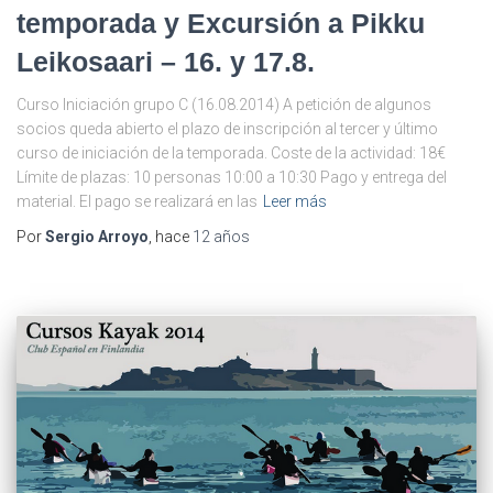
temporada y Excursión a Pikku
Leikosaari – 16. y 17.8.
Curso Iniciación grupo C (16.08.2014) A petición de algunos
socios queda abierto el plazo de inscripción al tercer y último
curso de iniciación de la temporada. Coste de la actividad: 18€
Límite de plazas: 10 personas 10:00 a 10:30 Pago y entrega del
material. El pago se realizará en las
Leer más
Por
Sergio Arroyo
, hace
12 años