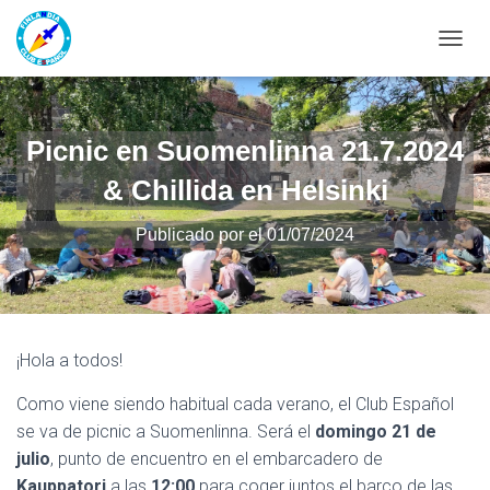
CAMBI
Picnic en Suomenlinna 21.7.2024
& Chillida en Helsinki
Publicado por
el
01/07/2024
¡Hola a todos!
Como viene siendo habitual cada verano, el Club Español
se va de picnic a Suomenlinna. Será el
domingo
21 de
julio
, punto de encuentro en el embarcadero de
Kauppatori
a las
12:00
para coger juntos el barco de las