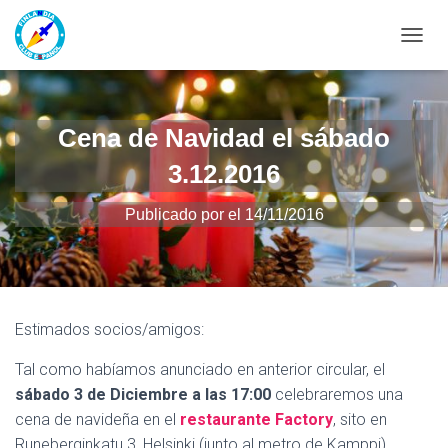
CAMBI
Cena de Navidad el sábado
3.12.2016
Publicado por
el
14/11/2016
Estimados socios/amigos:
Tal como habíamos anunciado en anterior circular, el
sábado 3 de Diciembre a las 17:00
celebraremos una
cena de navideña en el
restaurante Factory
, sito en
Runeberginkatu 3, Helsinki (junto al metro de Kamppi).