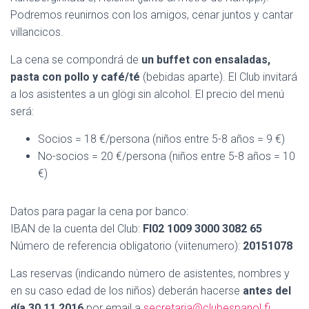
Podremos reunirnos con los amigos, cenar juntos y cantar
villancicos.
La cena se compondrá de
un buffet con ensaladas,
pasta con pollo y café/té
(bebidas aparte). El Club invitará
a los asistentes a un glögi sin alcohol. El precio del menú
será:
Socios = 18 €/persona (niños entre 5-8 años = 9 €)
No-socios = 20 €/persona (niños entre 5-8 años = 10
€)
Datos para pagar la cena por banco:
IBAN de la cuenta del Club:
FI02 1009 3000 3082 65
Número de referencia obligatorio (viitenumero):
20151078
Las reservas (indicando número de asistentes, nombres y
en su caso edad de los niños) deberán hacerse
antes del
día 30.11.2016
por email a
secretaria@clubespanol.fi