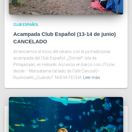
CLUB ESPAÑOL
Acampada Club Español (13-14 de junio)
CANCELADO
Arrancamos el inicio del verano con la ya tradicional
acampada del Club Español. ¿Dónde? Isla de
Pihlajasaari, en Helsinki. Accesos en barco con JT-Line
desde:– Merisatama (al lado de Café Carusel)–
Ruoholahti ¿Cuándo? NUEVA FECHA
Leer más