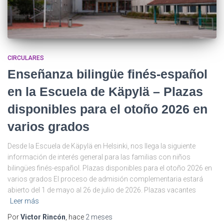
CIRCULARES
Enseñanza bilingüe finés-español
en la Escuela de Käpylä – Plazas
disponibles para el otoño 2026 en
varios grados
Desde la Escuela de Käpylä en Helsinki, nos llega la siguiente
información de interés general para las familias con niños
bilingües finés-español. Plazas disponibles para el otoño 2026 en
varios grados El proceso de admisión complementaria estará
abierto del 1 de mayo al 26 de julio de 2026. Plazas vacantes
Leer más
Por
Victor Rincón
, hace
2 meses